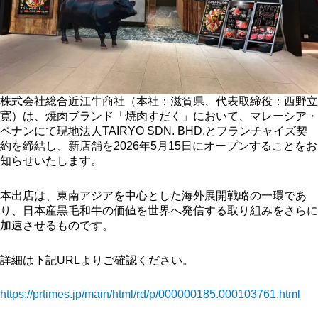
株式会社総合近江牛商社（本社：滋賀県、代表取締役：西野立
寛）は、焼肉ブランド「焼肉すだく」において、マレーシア・
ペナンにて現地法人TAIRYO SDN. BHD.とフランチャイズ契
約を締結し、新店舗を2026年5月15日にオープンすることをお
知らせいたします。
本出店は、東南アジアを中心とした海外展開戦略の一環であ
り、日本産黒毛和牛の価値を世界へ発信する取り組みをさらに
加速させるものです。
詳細は下記URLよりご確認ください。
https://prtimes.jp/main/html/rd/p/000000185.000103761.html