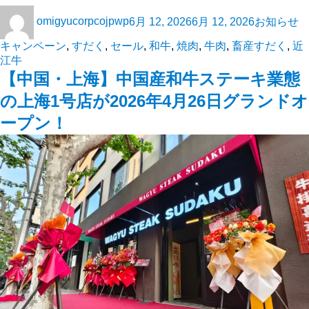
omigyucorpcojpwp
6月 12, 2026
6月 12, 2026
お知らせ
キャンペーン
,
すだく
,
セール
,
和牛
,
焼肉
,
牛肉
,
畜産すだく
,
近
江牛
【中国・上海】中国産和牛ステーキ業態
の上海1号店が2026年4月26日グランドオ
ープン！