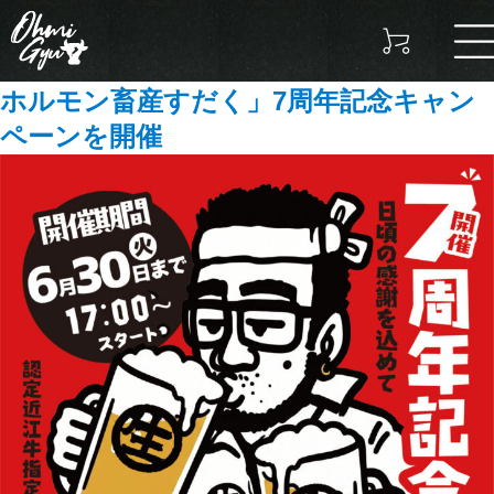
タグ:
焼肉
【滋賀県】ドリンク全品80円！「近江牛
ホルモン畜産すだく」7周年記念キャン
ペーンを開催