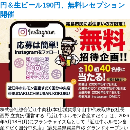
円＆生ビール190円、無料レセプション
開催
株式会社総合近江牛商社(本社:滋賀県守山市/代表取締役社長:
西野 立寛)が運営する『近江牛ホルモン畜産すだく』は、2026
年5月18日(月)にフランチャイズ店として『近江牛ホルモン畜
産すだく国分中央店』(鹿児島県霧島市)をグランドオープンい