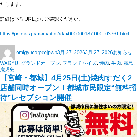
たします。
詳細は下記URLよりご確認ください。
https://prtimes.jp/main/html/rd/p/000000187.000103761.html
omigyucorpcojpwp
3月 27, 2026
3月 27, 2026
お知らせ
WAGYU
,
グランドオープン
,
フランチャイズ
,
焼肉
,
牛肉
,
霧島
,
鹿児島
【宮崎・都城】4月25日(土)焼肉すだく2
店舗同時オープン！都城市民限定“無料招
待”レセプション開催