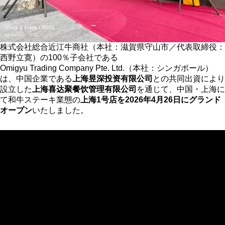
株式会社総合近江牛商社（本社：滋賀県守山市／代表取締役：
西野立寛）の100％子会社である
Omigyu Trading Company Pte. Ltd.（本社：シンガポール）
は、中国企業である
上海昱深投资有限公司
との共同出資により
設立した
上海喜达聚餐饮管理有限公司
を通じて、中国・上海に
て和牛ステーキ業態の
上海1号店を2026年4月26日にグランド
オープン
いたしました。