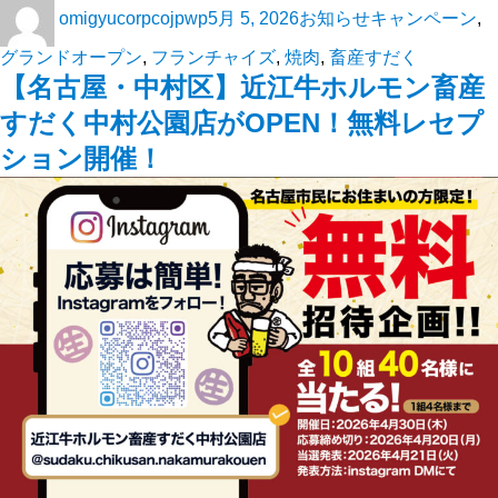
omigyucorpcojpwp
5月 5, 2026
お知らせ
キャンペーン
,
グランドオープン
,
フランチャイズ
,
焼肉
,
畜産すだく
【名古屋・中村区】近江牛ホルモン畜産
すだく中村公園店がOPEN！無料レセプ
ション開催！