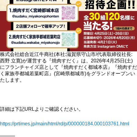
株式会社総合近江牛商社(本社:滋賀県守山市/代表取締役社長:
西野 立寛)が運営する『焼肉すだく』は、2026年4月25日(土)
にフランチャイズ店として『焼肉すだく都城本店』『焼肉すだ
く家族亭都城若葉町店』(宮崎県都城市)をグランドオープンい
たします。
詳細は下記URLよりご確認ください。
https://prtimes.jp/main/html/rd/p/000000184.000103761.html