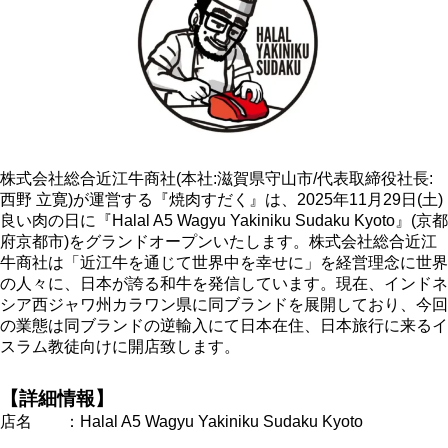
株式会社総合近江牛商社(本社:滋賀県守山市/代表取締役社長:
西野 立寛)が運営する『焼肉すだく』は、2025年11月29日(土)
良い肉の日に『Halal A5 Wagyu Yakiniku Sudaku Kyoto』(京都
府京都市)をグランドオープンいたします。株式会社総合近江
牛商社は「近江牛を通じて世界中を幸せに」を経営理念に世界
の人々に、日本が誇る和牛を発信しています。現在、インドネ
シア西ジャワ州カラワン県に同ブランドを展開しており、今回
の業態は同ブランドの逆輸入にて日本在住、日本旅行に来るイ
スラム教徒向けに開店致します。
【詳細情報】
店名 ：Halal A5 Wagyu Yakiniku Sudaku Kyoto