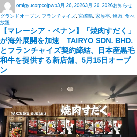
omigyucorpcojpwp
3月 26, 2026
3月 26, 2026
お知らせ
グランドオープン
,
フランチャイズ
,
宮崎県
,
家族亭
,
焼肉
,
食べ
放題
【マレーシア・ペナン】「焼肉すだく」
が海外展開を加速 TAIRYO SDN. BHD.
とフランチャイズ契約締結、日本産黒毛
和牛を提供する新店舗、5月15日オープ
ン