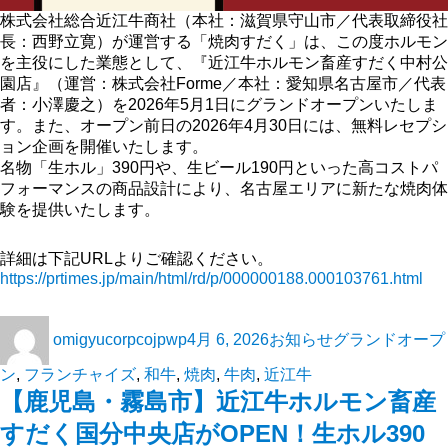
株式会社総合近江牛商社（本社：滋賀県守山市／代表取締役社
長：西野立寛）が運営する「焼肉すだく」は、この度ホルモン
を主役にした業態として、『近江牛ホルモン畜産すだく中村公
園店』（運営：株式会社Forme／本社：愛知県名古屋市／代表
者：小澤慶之）を2026年5月1日にグランドオープンいたしま
す。また、オープン前日の2026年4月30日には、無料レセプシ
ョン企画を開催いたします。
名物「生ホル」390円や、生ビール190円といった高コストパ
フォーマンスの商品設計により、名古屋エリアに新たな焼肉体
験を提供いたします。
詳細は下記URLよりご確認ください。
https://prtimes.jp/main/html/rd/p/000000188.000103761.html
omigyucorpcojpwp
4月 6, 2026
お知らせ
グランドオープ
ン
,
フランチャイズ
,
和牛
,
焼肉
,
牛肉
,
近江牛
【鹿児島・霧島市】近江牛ホルモン畜産
すだく国分中央店がOPEN！生ホル390