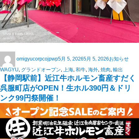
omigyucorpcojpwp
5月 5, 2026
5月 5, 2026
お知らせ
WAGYU
,
グランドオープン
,
上海
,
和牛
,
海外
,
焼肉
,
輸出
【静岡駅前】近江牛ホルモン畜産すだく
呉服町店がOPEN！生ホル390円＆ドリ
ンク99円祭開催！