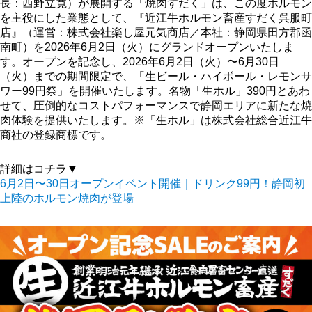
長：西野立寛）が展開する「焼肉すだく」は、この度ホルモン
を主役にした業態として、『近江牛ホルモン畜産すだく呉服町
店』（運営：株式会社楽し屋元気商店／本社：静岡県田方郡函
南町）を2026年6月2日（火）にグランドオープンいたしま
す。オープンを記念し、2026年6月2日（火）〜6月30日
（火）までの期間限定で、「生ビール・ハイボール・レモンサ
ワー99円祭」を開催いたします。名物「生ホル」390円とあわ
せて、圧倒的なコストパフォーマンスで静岡エリアに新たな焼
肉体験を提供いたします。※「生ホル」は株式会社総合近江牛
商社の登録商標です。
詳細はコチラ▼
6月2日〜30日オープンイベント開催｜ドリンク99円！静岡初
上陸のホルモン焼肉が登場