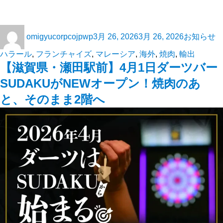
omigyucorpcojpwp
3月 26, 2026
3月 26, 2026
お知らせ
ハラール
,
フランチャイズ
,
マレーシア
,
海外
,
焼肉
,
輸出
【滋賀県・瀬田駅前】4月1日ダーツバー
SUDAKUがNEWオープン！焼肉のあ
と、そのまま2階へ