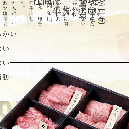
私
た
ち
は
市
場
で
の
選
定
か
ら
出
荷
ま
で
全
て
の
段
階
私
た
ち
は
、
生
産
者
と
密
接
に
連
携
し
、
。
」
そ
れ
が
「
総
合
近
江
牛
商
社
」
で
す
一
緒
に
最
上
級
の
牛
肉
を
届
け
る
最
上
級
の
牛
肉
を
お
届
け
す
る
、
、
R
夢
中
に
育
て
た
生
産
者
の
想
い
と
共
に
そ
れ
が「
総
合
近
江
牛
商社
W
H
O
W
E
A
E
夢
中
に
育
て
た
生
産
者
の
想
い
らかい
ない
ない
脂肪