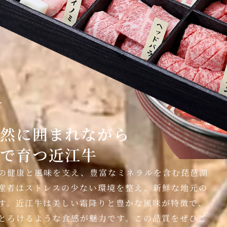
Y
然に囲まれながら
で育つ近江牛
の健康と風味を支え、豊富なミネラルを含む琵琶湖
産者はストレスの少ない環境を整え、新鮮な地元の
す。近江牛は美しい霜降りと豊かな風味が特徴で、
とろけるような食感が魅力です。この品質をぜひご