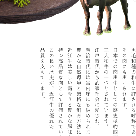
品質を支えています。
この長い歴史が、近江牛の優れた
持つ高品質な肉として評価されています。
近江牛は美しい霜降りと豊かな風味を
豊かな自然環境と厳格な飼育方法により、
明治時代には宮内庁にも納められました。
江戸時代から武家社会に愛され、
三大和牛の一つとされています。
日本での肉用牛としての歴史は約四百年にわたり、
その肉にも用いられます。
黒毛和種の和牛に許される呼称で