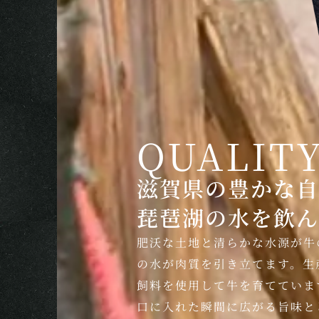
QUALIT
滋賀県の豊かな自
琵琶湖の水を飲ん
肥沃な土地と清らかな水源が牛
の水が肉質を引き立てます。生
飼料を使用して牛を育てていま
口に入れた瞬間に広がる旨味と