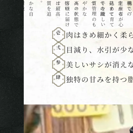
豊
か
な
自
然
環
境
と
熟
練
の
職
人
技
が
結
実
し
。
最
高
の
状
態
で
お
客
様
に
届
け
ま
す
。
細
や
か
な
チ
ェ
ッ
ク
を
行
い
、
常
に
最
高
品
質
を
追
求
で
各
生
産
者
が
心
を
込
め
て
育
て
た
牛
を
厳
し
い
品
質
管
理
の
も
と
、
壱
肉はきめ細かく柔
弍
目減り、水引が少
参
美しいサシが消え
肆
独特の甘みを持つ