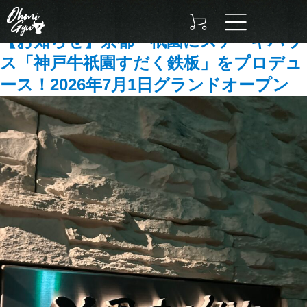
タグ:
神戸牛
【お知らせ】京都・祇園にステーキハウ
ス「神戸牛祇園すだく鉄板」をプロデュ
ース！2026年7月1日グランドオープン