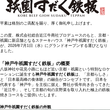
平素は格別のご高配を賜り、厚く御礼申し上げます。
この度、株式会社総合近江牛商社プロデュースのもと、京都・
祇園に新店舗となるステーキハウス「神戸牛祇園すだく鉄板」
が、2026年7月1日（水）にグランドオープンする運びとなり
ました。
「神戸牛祇園すだく鉄板」の概要
八坂神社や花見小路にもほど近い京都・祇園という特別なロケ
ーションに誕生する
神戸牛祇園すだく鉄板
は、「京都らしさ」
と「日本最高峰の食体験」の融合がコンセプトです。 日本を
代表する「神戸牛」を主役に据え、弊社が長年向き合ってきた
「近江牛」、そして京都の旬の京野菜を取り入れた極上の鉄板
焼きコースをご提供いたします。
神戸牛祇園すだく鉄板の外観