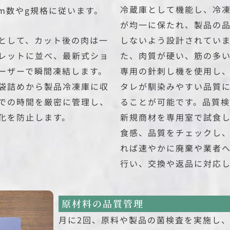
冷蔵庫として機能し、冷
m数やg規格に従います。
が均一に保たれ、製品の
として、カット後の肉は一
しないよう設計されてい
レットに並べ、最新式ショ
た、肉質が硬い、筋の多
ーザーで瞬間凍結します。
専用の針刺し機を使用し
袋詰めから製品冷凍庫に収
タレが馴染みやすい品質
での時間を厳密に管理し、
ることが可能です。品質
化を防止します。
新規商材を専用室で試食
食感、品質をチェックし
れば速やかに廃棄や業者
行い、交換や返品に対応
原材料の品質管理
月に2回、原料や製品の菌検査を実施し