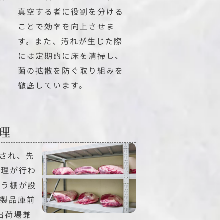
体
真空する者に役割を分ける
ャ
ことで効率を向上させま
す。また、汚れが生じた際
には定期的に床を清掃し、
、
菌の拡散を防ぐ取り組みを
虫
徹底しています。
理
理され、先
管理が行わ
よう棚が設
、製品庫前
、出荷場兼