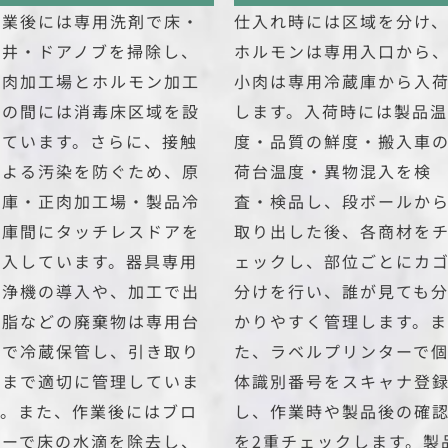
作業後には専用洗剤で床・
仕入れ時には区域を分け
天井・ドアノブを掃除し、
ホルモンは専用入口から
正肉加工場とホルモン加工
小肉は専用冷蔵庫から入
場の間には消毒床区域を設
します。入荷時には製品温
けています。さらに、接触
度・品質の鮮度・搬入車
による汚染を防ぐため、原
荷台温度・異物混入を検
料庫・正肉加工場・製品冷
査・検品し、段ボールか
凍庫間にタッチレスドアを
取り出した後、各商材を
導入しています。器具専用
ェックし、部位ごとにカ
洗浄機の導入や、加工で出
分けを行い、誰が見ても
る脂などの廃棄物は専用台
かりやすく管理します。ま
車で冷蔵保管し、引き取り
た、ラベルプリンターで
日まで適切に管理していま
体識別番号をスキャナ登
す。また、作業後にはブロ
し、作業時や製品後の確
ワーで床の水滴を除去し、
を2重チェックします。製