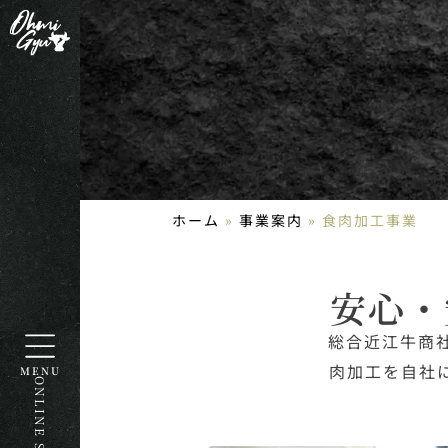
ホーム
»
事業案内
»
食肉加工事業
安心・
総合近江牛商
肉加工を自社
MENU
ONLINE STORE