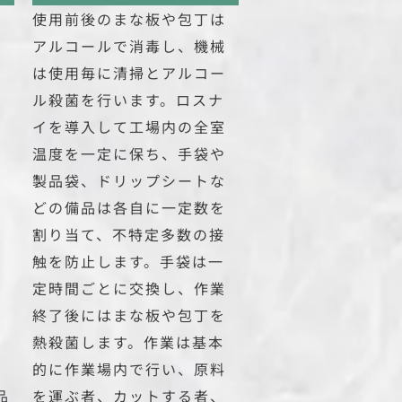
、
使用前後のまな板や包丁は
、
アルコールで消毒し、機械
荷
は使用毎に清掃とアルコー
ル殺菌を行います。ロスナ
の
イを導入して工場内の全室
温度を一定に保ち、手袋や
ら
製品袋、ドリップシートな
チ
どの備品は各自に一定数を
ゴ
割り当て、不特定多数の接
分
触を防止します。手袋は一
定時間ごとに交換し、作業
個
終了後にはまな板や包丁を
録
熱殺菌します。作業は基本
認
的に作業場内で行い、原料
品
を運ぶ者、カットする者、