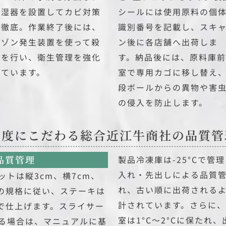
除湿器を設置してカビ対策
シールには使用原料の個
を徹底。作業終了後には、
識別番号を記載し、スキ
オゾン発生装置を使って殺
ン後に各店舗へ出荷しま
菌を行い、衛生管理を強化
す。納品後には、原料庫前
しています。
室で専用カゴに移し替え
段ボールからの異物や害
の侵入を防止します。
鮮度にこだわる総合近江牛商社の品質管
品質管理
製品冷凍庫は-25°Cで管
入れ・先出しによる品質
ットは縦3cm、横7cm、
れ、古い順に出荷される
gの規格に従い、ステーキは
計されています。さらに
格で仕上げます。スライサー
室は1°C〜2°Cに保たれ
る場合は、マニュアルに基