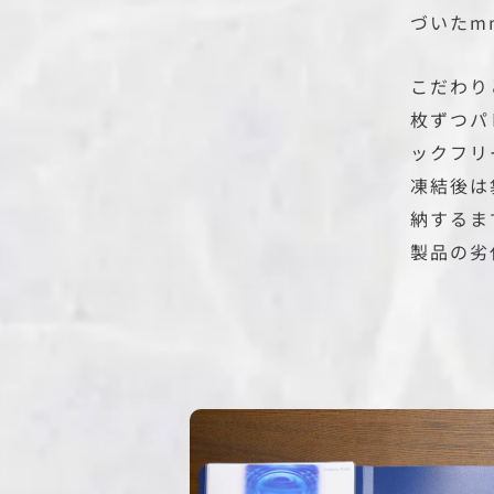
づいたm
こだわり
枚ずつパ
ックフリ
凍結後は
納するま
製品の劣