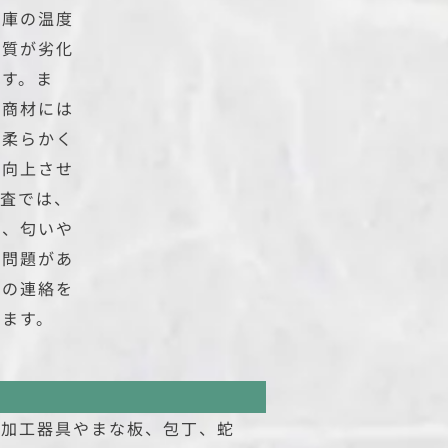
凍庫の温度
品質が劣化
ます。ま
い商材には
、柔らかく
に向上させ
検査では、
し、匂いや
、問題があ
への連絡を
します。
、加工器具やまな板、包丁、蛇