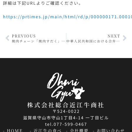
詳細は下記URLよりご確認ください。
https://prtimes.jp/main/html/rd/p/000000171.0001
PREVIOUS
NEXT
焼肉チェーン「焼肉すだく」とカフェレストラン「SPOON」が業務提携契約締結
中華人民共和国における合弁会社設立に関するお知らせ
株式会社総合近江牛商社
〒524-0022
滋賀県守山市守山1丁目4-14 一丁目ビル
tel.077-599-0467
- HOME
- 近江牛の食べ
- 会社概要
- お問い合わせ