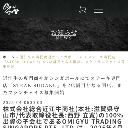
お知らせ
NEWS
ホーム
»
近江牛の専門商社がシンガポールにてステーキ専門店
「STEAK SUDAKU」を2店舗目となる開店、またフランチャイズ募
集開始
近江牛の専門商社がシンガポールにてステーキ専門
店「STEAK SUDAKU」を2店舗目となる開店、ま
たフランチャイズ募集開始
2025-04-06
00:03
株式会社総合近江牛商社(本社:滋賀県守
山市/代表取締役社長:西野 立寛)の100％
出資の子会社であるOMIGYU TRADING
SINGAPORE PTE. LTD.は、2025年4月