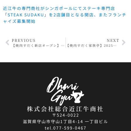
近江牛の専門商社がシンガポールにてステーキ専門店
「STEAK SUDAKU」を2店舗目となる開店、またフランチ
ャイズ募集開始
PREVIOUS
NEXT
【焼肉すだく新店オープン】2025年3月22日(土)に『焼肉すだく家族亭長浜店』がグランドオープン！オープニングイベントでは半額祭を開催！！焼肉すだく家族亭長浜店には平日限定で食べ放題メニューが登場！
【焼肉すだく家族亭】2025年4月1日～15日までの期間限定で大人気メニュー「家族盛り」半額キャンペーン開催！人気のステーキもついた盛り合わせが半額で楽しめる！
株式会社総合近江牛商社
〒524-0022
滋賀県守山市守山1丁目4-14 一丁目ビル
tel.077-599-0467