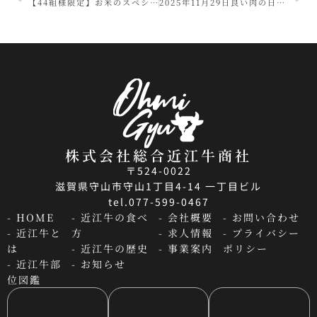
【44組様限定】お米のスペシャリストおにぎり太郎×「近江牛で世界中を幸せにする」株式会社総合近江牛商社の焼肉すだくがコラボ企画
2025年11月29日良い肉の日に「ハラール認証焼肉店」が京都にオープン
株式会社総合近江牛商社
〒524-0022
滋賀県守山市守山1丁目4-14 一丁目ビル
tel.077-599-0467
- HOME
- 近江牛の食べ
- 会社概要
- お問い合わせ
- 近江牛と
方
- 求人情報
- プライバシー
は
- 近江牛の歴史
- 事業案内
ポリシー
- 近江牛部
- お知らせ
位図鑑