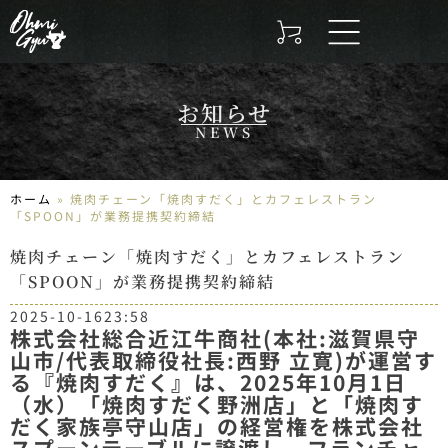
お知らせ
NEWS
ホーム
»
焼肉チェーン「焼肉すだく」とカフェレストラン
「SPOON」が業務提携契約締結
焼肉チェーン「焼肉すだく」とカフェレストラン
「SPOON」が業務提携契約締結
2025-10-16
23:58
株式会社総合近江牛商社(本社:滋賀県守
山市/代表取締役社長:西野 立寛)が運営す
る『焼肉すだく』は、2025年10月1日
（水）「焼肉すだく野洲店」と「焼肉す
だく家族亭守山店」の経営権を株式会社