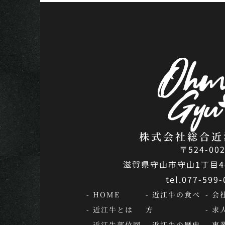
株式会社総合近
〒524-00
滋賀県守山市守山1丁目4-
tel.077-599
- HOME
- 近江牛の食べ
- 会
- 近江牛とは
方
- 求
- 近江牛部位図
- 近江牛の歴史
- 事