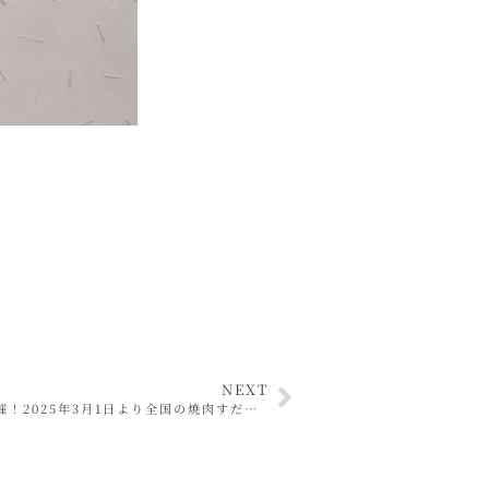
NEXT
【焼肉すだく】Sweets Fair2025開催！2025年3月1日より全国の焼肉すだく（一部店舗を除く）で『YAKINIKU SUDAKU Sweets Fair 2025』を開催いたします。