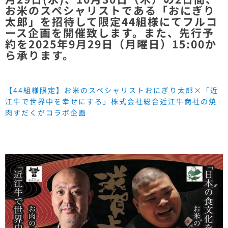
お米のスペシャリストである「おにぎり
太郎」を招待して限定44組様にてフルコ
ース企画を開催致します。また、先行予
約を2025年9月29日（月曜日）15:00か
ら承ります。
【44組様限定】お米のスペシャリストおにぎり太郎×「近
江牛で世界中を幸せにする」株式会社総合近江牛商社の焼
肉すだくがコラボ企画