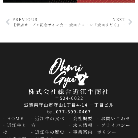
PREVIOUS
NEXT
【新店オープン記念サイン会】焼肉すだく伊勢神宮おはらい町店に俳優寺島進が来る！
焼肉チェーン「焼肉すだく」とカフェレストラン「SPOON」が業務提携契約締結
株式会社総合近江牛商社
〒524-0022
滋賀県守山市守山1丁目4-14 一丁目ビル
tel.077-599-0467
- HOME
- 近江牛の食べ
- 会社概要
- お問い合わせ
- 近江牛と
方
- 求人情報
- プライバシー
は
- 近江牛の歴史
- 事業案内
ポリシー