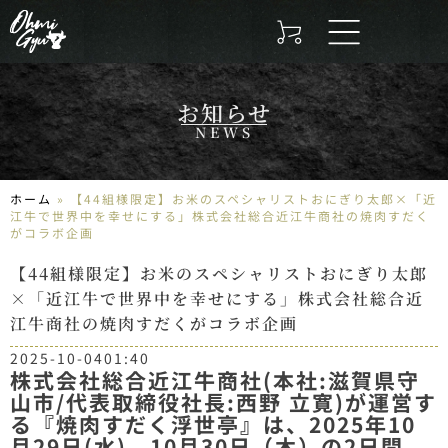
お知らせ
NEWS
ホーム
»
【44組様限定】お米のスペシャリストおにぎり太郎×「近
江牛で世界中を幸せにする」株式会社総合近江牛商社の焼肉すだく
がコラボ企画
【44組様限定】お米のスペシャリストおにぎり太郎
×「近江牛で世界中を幸せにする」株式会社総合近
江牛商社の焼肉すだくがコラボ企画
2025-10-04
01:40
株式会社総合近江牛商社(本社:滋賀県守
山市/代表取締役社長:西野 立寛)が運営す
る『焼肉すだく浮世亭』は、2025年10
月29日(水)、10月30日（木）の2日間、