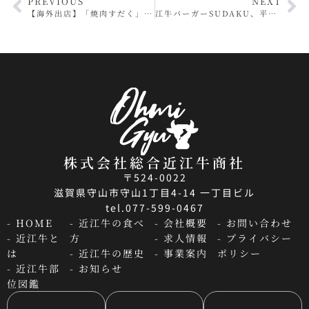
PREVIOUS
NEXT
【海外出店】「焼肉すだく」マレーシア・ペナン店がグランドオープンいたしました！
江牛バーガーSUDAKU、平日限定キャンペーンを開始。朝はドリンク100円、夜はパティ増量で近江牛バーガーをもっと楽しめる新施策を実施
株式会社総合近江牛商社
〒524-0022
滋賀県守山市守山1丁目4-14 一丁目ビル
tel.077-599-0467
- HOME
- 近江牛の食べ
- 会社概要
- お問い合わせ
- 近江牛と
方
- 求人情報
- プライバシー
は
- 近江牛の歴史
- 事業案内
ポリシー
- 近江牛部
- お知らせ
位図鑑