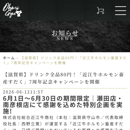
お知らせ
NEWS
ホーム
»
【滋賀県】ドリンク全品80円！「近江牛ホルモン畜産すだ
く」7周年記念キャンペーンを開催
【滋賀県】ドリンク全品80円！「近江牛ホルモン畜
産すだく」7周年記念キャンペーンを開催
2026-06-12
11:57
6月1日〜6月30日の期間限定｜瀬田店・
南彦根店にて感謝を込めた特別企画を実
施!
株式会社総合近江牛商社（本社：滋賀県守山市／代表取締
役社長：西野立寛）が運営する「近江牛ホルモン畜産すだ